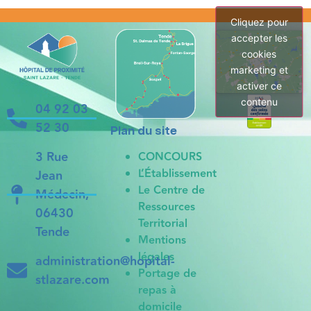
Cliquez pour
accepter les
cookies
marketing et
activer ce
contenu
04 92 03
52 30
Plan du site
3 Rue
CONCOURS
L’Établissement
Jean
Le Centre de
Médecin,
Ressources
06430
Territorial
Tende
Mentions
légales
administration@hopital-
Portage de
stlazare.com
repas à
domicile